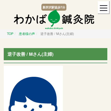
togg
新所沢駅
徒歩7分
navi
TOP
患者様の声
逆子改善 / Mさん(主婦)
逆子改善 / Mさん(主婦)