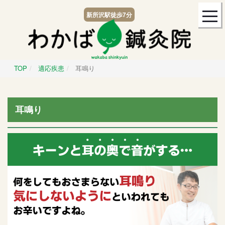
togg
新所沢駅
徒歩7分
navi
TOP
適応疾患
耳鳴り
耳鳴り