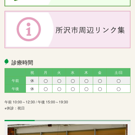
診療時間
祝
月
火
水
木
金
土/日
午前
休
◯
◯
◯
◯
◯
◯
午後
休
◯
◯
◯
◯
◯
◯
午前 10:00～12:30 / 午後 15:00～19:30
※休診：祝日