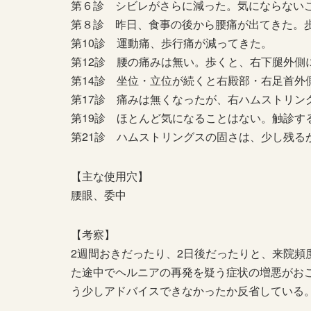
第６診 シビレがさらに減った。気にならない
第８診 昨日、食事の後から腰痛が出てきた。
第10診 運動痛、歩行痛が減ってきた。
第12診 腰の痛みは無い。歩くと、右下腿外側
第14診 坐位・立位が続くと右殿部・右足首外
第17診 痛みは無くなったが、右ハムストリン
第19診 ほとんど気になることはない。触診す
第21診 ハムストリングスの固さは、少し残る
【主な使用穴】
腰眼、委中
【考察】
2週間おきだったり、2日後だったりと、来院
た途中でヘルニアの再発を疑う症状の増悪がお
う少しアドバイスできなかったか反省している