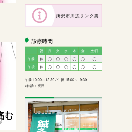
診療時間
祝
月
火
水
木
金
土/日
午前
休
◯
◯
◯
◯
◯
◯
午後
休
◯
◯
◯
◯
◯
◯
午前 10:00～12:30 / 午後 15:00～19:30
※休診：祝日