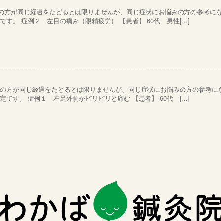
の方が同じ経過をたどるとは限りませんが、同じ症状にお悩みの方の参考に
す。 症例２ 左目の痛み（眼精疲労） 【患者】 60代 男性[…]
ての方が同じ経過をたどるとは限りませんが、同じ症状にお悩みの方の参考に
です。 症例１ 左足外側がピリピリと痛む 【患者】 60代 […]