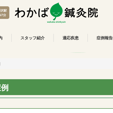
所沢駅
歩7分
内
スタッフ紹介
適応疾患
症例報告
例
症例