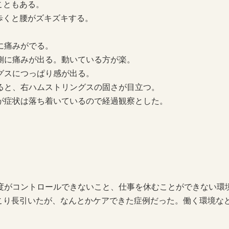
こともある。
歩くと腰がズキズキする。
に痛みがでる。
側に痛みが出る。動いている方が楽。
グスにつっぱり感が出る。
ると、右ハムストリングスの固さが目立つ。
が症状は落ち着いているので経過観察とした。
頻度がコントロールできないこと、仕事を休むことができない環
こり長引いたが、なんとかケアできた症例だった。働く環境な
。