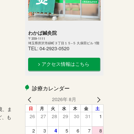
わかば鍼灸院
〒359-1111
埼玉県所沢市緑町３丁目１５−５ 久保田ビル 1階
TEL: 04-2923-0520
アクセス情報はこちら
診療カレンダー
2026年 8月
日
月
火
水
木
金
土
境、ま
26
27
28
29
30
31
1
ど、も
2
3
4
5
6
7
8