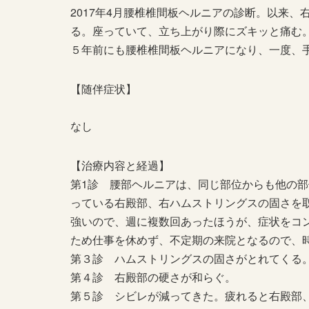
2017年4月腰椎椎間板ヘルニアの診断。以来
る。座っていて、立ち上がり際にズキッと痛む
５年前にも腰椎椎間板ヘルニアになり、一度、
【随伴症状】
なし
【治療内容と経過】
第1診 腰部ヘルニアは、同じ部位からも他の
っている右殿部、右ハムストリングスの固さを
強いので、週に複数回あったほうが、症状をコ
ため仕事を休めず、不定期の来院となるので、
第３診 ハムストリングスの固さがとれてくる
第４診 右殿部の硬さが和らぐ。
第５診 シビレが減ってきた。疲れると右殿部