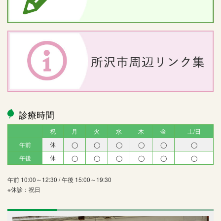
診療時間
祝
月
火
水
木
金
土/日
午前
休
◯
◯
◯
◯
◯
◯
午後
休
◯
◯
◯
◯
◯
◯
午前 10:00～12:30 / 午後 15:00～19:30
※休診：祝日