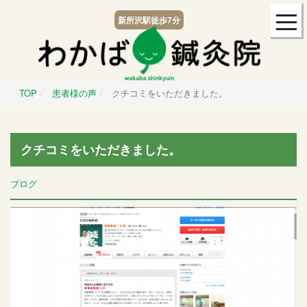
togg
新所沢駅
徒歩7分
navi
TOP
患者様の声
クチコミをいただきました。
クチコミをいただきました。
ブログ