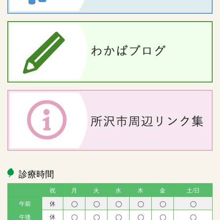
診療時間
祝
月
火
水
木
金
土/日
午前
休
◯
◯
◯
◯
◯
◯
午後
休
◯
◯
◯
◯
◯
◯