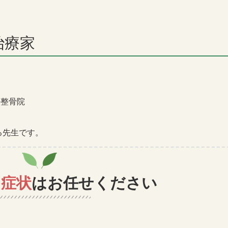
治療家
か整骨院
る先生です。
な
症状
はお任せください