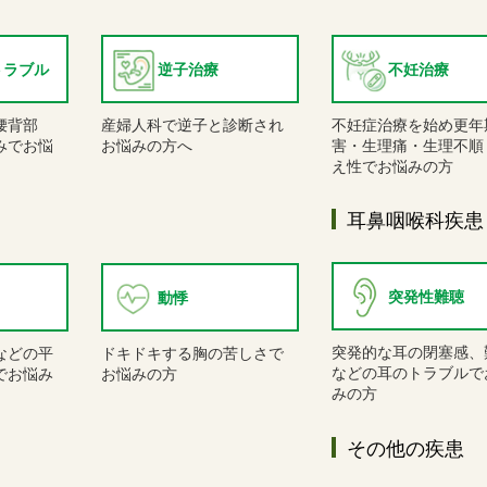
トラブル
逆子治療
不妊治療
腰背部
産婦人科で逆子と診断され
不妊症治療を始め更年
みでお悩
お悩みの方へ
害・生理痛・生理不順
え性でお悩みの方
耳鼻咽喉科疾患
突発性難聴
動悸
突発的な耳の閉塞感、
などの平
ドキドキする胸の苦しさで
などの耳のトラブルで
でお悩み
お悩みの方
みの方
その他の疾患