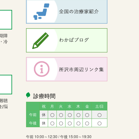
期障
・冷
診療時間
難聴
お悩
祝
月
火
水
木
金
土/日
午前
休
◯
◯
◯
◯
◯
◯
午後
休
◯
◯
◯
◯
◯
◯
午前 10:00～12:30 / 午後 15:00～19:30