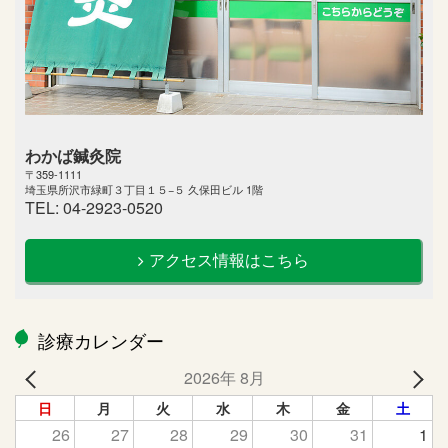
わかば鍼灸院
〒359-1111
埼玉県所沢市緑町３丁目１５−５ 久保田ビル 1階
TEL: 04-2923-0520
アクセス情報はこちら
診療カレンダー
2026年 8月
日
月
火
水
木
金
土
26
27
28
29
30
31
1