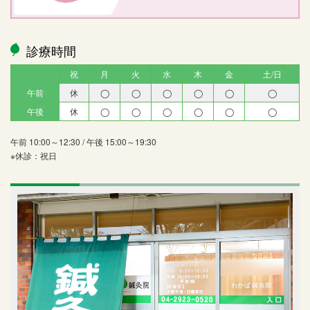
診療時間
祝
月
火
水
木
金
土/日
午前
休
◯
◯
◯
◯
◯
◯
午後
休
◯
◯
◯
◯
◯
◯
午前 10:00～12:30 / 午後 15:00～19:30
※休診：祝日