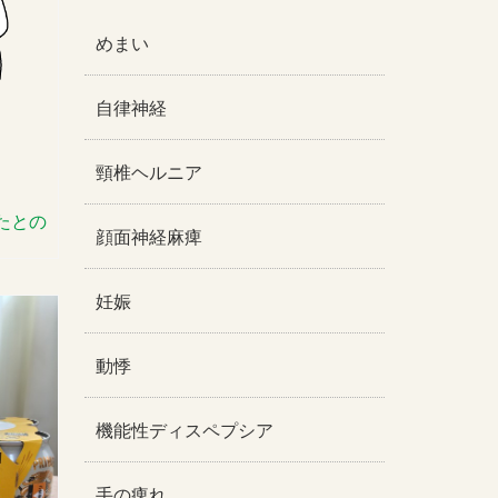
めまい
自律神経
頸椎ヘルニア
たとの
顔面神経麻痺
妊娠
動悸
機能性ディスペプシア
手の痺れ